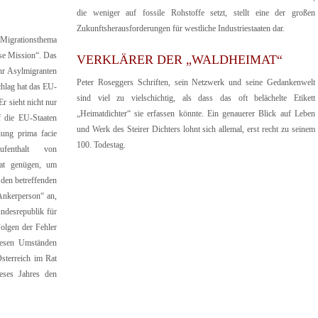
die weniger auf fossile Rohstoffe setzt, stellt eine der großen
Zukunftsherausforderungen für westliche Industriestaaten dar.
 Migrationsthema
ose Mission“. Das
VERKLÄRER DER „WALDHEIMAT“
ehr Asylmigranten
Peter Roseggers Schriften, sein Netzwerk und seine Gedankenwelt
hlag hat das EU-
sind viel zu vielschichtig, als dass das oft belächelte Etikett
 sieht nicht nur
„Heimatdichter“ sie erfassen könnte. Ein genauerer Blick auf Leben
f die EU-Staaten
und Werk des Steirer Dichters lohnt sich allemal, erst recht zu seinem
hung prima facie
100. Todestag.
fenthalt von
aat genügen, um
den betreffenden
Ankerperson“ an,
undesrepublik für
olgen der Fehler
iesen Umständen
sterreich im Rat
eses Jahres den