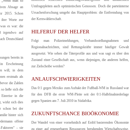
n: „Wenn man so
Umfragepleiten auch optimistischen Genossen. Doch die parteiinterne
tiven Absage an
Ursachenforschung umgeht das Hauptproblem: die Entfremdung von
ahr 2015. Schon
der Kernwählerschaft.
 ihre Worte zur
 was es war: die
HILFERUF DER HELFER
uß irgendwo auf
nach Deutschland
Folgt man Polizeimeldungen, Verbandsstellungnahmen und
Regionalnachrichten, sind Rettungskräfte immer häufiger Gewalt
ausgesetzt. Wie sehen die Täterprofile aus und was sagt es über den
sungen bereits in
Zustand einer Gesellschaft aus, wenn diejenigen, die anderen helfen,
 in Erscheinung
zur Zielscheibe werden?
en will, in dem
nen erstmals als
ANLAUFSCHWIERIGKEITEN
 bevor die Zahlen
Das 0:1 gegen Mexiko zum Auftakt der Fußball-WM in Russland war
so ließe sich die
für den DFB die erste WM-Pleite seit der 0:1-Halbfinalniederlage
Einreise in die
gegen Spanien am 7. Juli 2010 in Südafrika.
, wirkt sich dies
r schon bei der
ZUKUNFTSCHANCE BIOÖKONOMIE
ilie hinter sich
edermann offene
Der Wandel von einer vornehmlich auf Erdöl basierenden Ökonomie
-Faktoren“ – sie
zu einer auf erneuerbaren Ressourcen beruhenden Wirtschaftsweise,