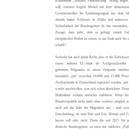
Kommentar „Merkels Paukenschlag“ richtig liege
will, erneuert Angela Merkel mit ihrer demonstra
Grenzkontrollen ihr Einladungssignal aus dem J
damals hatten Schleuser in Afrika und anderswo
Sicherbarkeit der Bundesgrenze als das verstanden,
Zusage, dass jeder, dem es gelingt, seinen F
europäischen Boden zu setzen, es am Ende auch bis 
schafft.“
Seehofer hat auch damit Recht, dass er die Zurückwei
einem anderen EU-Staat als Asylgesuchsteller
getretener Migranten zu einem Zeitpunkt einführ
monatlich „nur“ zwischen 10.000 und 15.000 Perso
Asylsuchende in Deutschland registriert werden, und
wieder anschwellen, was sich schon abzeichnet. Denn 
Maßnahme weitaus einfacher etablieren. Wenn die 
Bundesrepublik nicht mehr ohne weiteres möglich ist
auch auf die Zahl der Migranten aus – und zwa
Entscheidung, ob man Hab und Gut, Heimat und Fam
lassen soll oder nicht. Denn die seit 2015 für j
deutsche Bundesgrenze ist einer der stärksten „Pull