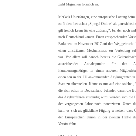
zieht Migranten förmlich an.
Merkels Unterfangen, eine europäische Lösung beim
zu finden, betrachtet „Spiegel Online“ als „aussichtsl
gilt freilich kaum für eine „Lösung“, bei der noch m
nach Deutschland kämen. Einen entsprechenden Vorsc
Parlament im November 2017 auf den Weg gebracht. Er
einen umstrittenen Mechanismus zur Verteilung au
vor. Vor allem soll danach bereits die Geltendmac
ausreichender Anhaltspunkte für den Au
Familienangehörigen in einem anderen Mitgliedst
einen neu in der EU ankommenden Asylmigranten in 
Staat zu überstellen. Käme es nur auf eine solche „
die sich schon in Deutschland befindet, damit die B
das Asylverfahren zuständig wird, würden sich die F
der vergangenen Jahre noch potenzieren. Unter d
kann es sich als glückliche Fügung erweisen, dass Ö
der Europäischen Union in der zweiten Hälfte di
Vorsitz führt.