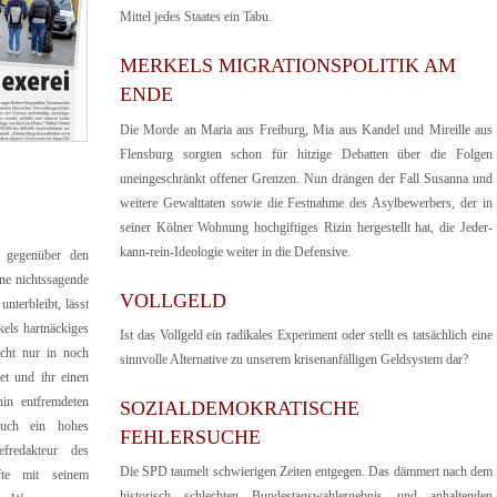
Mittel jedes Staates ein Tabu.
MERKELS MIGRATIONSPOLITIK AM
ENDE
Die Morde an Maria aus Freiburg, Mia aus Kandel und Mireille aus
Flensburg sorgten schon für hitzige Debatten über die Folgen
uneingeschränkt offener Grenzen. Nun drängen der Fall Susanna und
weitere Gewalttaten sowie die Festnahme des Asylbewerbers, der in
seiner Kölner Wohnung hochgiftiges Rizin hergestellt hat, die Jeder-
kann-rein-Ideologie weiter in die Defensive.
n gegenüber den
ne nichtssagende
VOLLGELD
nterbleibt, lässt
kels hartnäckiges
Ist das Vollgeld ein radikales Experiment oder stellt es tatsächlich eine
cht nur in noch
sinnvolle Alternative zu unserem krisenanfälligen Geldsystem dar?
et und ihr einen
hin entfremdeten
SOZIALDEMOKRATISCHE
 auch ein hohes
FEHLERSUCHE
fredakteur des
Die SPD taumelt schwierigen Zeiten entgegen. Das dämmert nach dem
fte mit seinem
historisch schlechten Bundestagswahlergebnis und anhaltenden