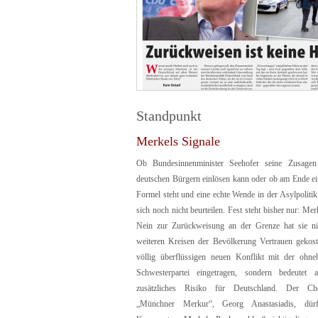
Standpunkt
Merkels Signale
Ob Bundesinnenminister Seehofer seine Zusage
deutschen Bürgern einlösen kann oder ob am Ende ei
Formel steht und eine echte Wende in der Asylpolitik u
sich noch nicht beurteilen. Fest steht bisher nur: Mer
Nein zur Zurückweisung an der Grenze hat sie ni
weiteren Kreisen der Bevölkerung Vertrauen gekost
völlig überflüssigen neuen Konflikt mit der ohne
Schwesterpartei eingetragen, sondern bedeutet
zusätzliches Risiko für Deutschland. Der Che
„Münchner Merkur“, Georg Anastasiadis, dür