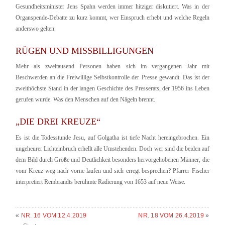
Gesundheitsminister Jens Spahn werden immer hitziger diskutiert. Was in der
Organspende-Debatte zu kurz kommt, wer Einspruch erhebt und welche Regeln
anderswo gelten.
RÜGEN UND MISSBILLIGUNGEN
Mehr als zweitausend Personen haben sich im vergangenen Jahr mit
Beschwerden an die Freiwillige Selbstkontrolle der Presse gewandt. Das ist der
zweithöchste Stand in der langen Geschichte des Presserats, der 1956 ins Leben
gerufen wurde. Was den Menschen auf den Nägeln brennt.
„DIE DREI KREUZE“
Es ist die Todesstunde Jesu, auf Golgatha ist tiefe Nacht hereingebrochen. Ein
ungeheurer Lichteinbruch erhellt alle Umstehenden. Doch wer sind die beiden auf
dem Bild durch Größe und Deutlichkeit besonders hervorgehobenen Männer, die
vom Kreuz weg nach vorne laufen und sich erregt besprechen? Pfarrer Fischer
interpretiert Rembrandts berühmte Radierung von 1653 auf neue Weise.
«
NR. 16 VOM 12.4.2019
NR. 18 VOM 26.4.2019
»