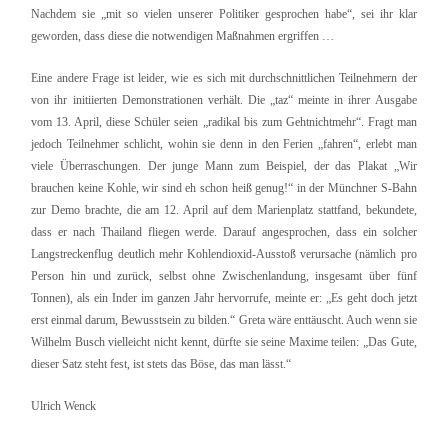
Nachdem sie „mit so vielen unserer Politiker gesprochen habe“, sei ihr klar
geworden, dass diese die notwendigen Maßnahmen ergriffen …
Eine andere Frage ist leider, wie es sich mit durchschnittlichen Teilnehmern der
von ihr initiierten Demonstrationen verhält. Die „taz“ meinte in ihrer Ausgabe
vom 13. April, diese Schüler seien „radikal bis zum Gehtnichtmehr“. Fragt man
jedoch Teilnehmer schlicht, wohin sie denn in den Ferien „fahren“, erlebt man
viele Überraschungen. Der junge Mann zum Beispiel, der das Plakat „Wir
brauchen keine Kohle, wir sind eh schon heiß genug!“ in der Münchner S-Bahn
zur Demo brachte, die am 12. April auf dem Marienplatz stattfand, bekundete,
dass er nach Thailand fliegen werde. Darauf angesprochen, dass ein solcher
Langstreckenflug deutlich mehr Kohlendioxid-Ausstoß verursache (nämlich pro
Person hin und zurück, selbst ohne Zwischenlandung, insgesamt über fünf
Tonnen), als ein Inder im ganzen Jahr hervorrufe, meinte er: „Es geht doch jetzt
erst einmal darum, Bewusstsein zu bilden.“ Greta wäre enttäuscht. Auch wenn sie
Wilhelm Busch vielleicht nicht kennt, dürfte sie seine Maxime teilen: „Das Gute,
dieser Satz steht fest, ist stets das Böse, das man lässt.“
Ulrich Wenck