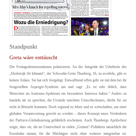
Standpunkt
Greta wäre enttäuscht
Die Freitagsdemonstrationen polarisieren. An der Integrität der Urheberin des
„Skolstrejk för klimatet“, der Schwedin Greta Thunberg, 16, zu zweifeln, gibt es
keinen Anlass. Sie hat sich festgelegt. Entwaffnend offen geht sie mit dem bei ihr
festgestellten Asperger-Syndrom um und sagt: „Es ist sehr üblich, dass
Menschen im Autismus-Spektrum ein besonderes Interesse haben.“ Anders zu
handeln als zu sprechen, die Ursünde unechten Umweltschutzes, dürfte für sie
nicht in Betracht kommen. Doch regional zu leben und zu wirtschaften, um einer
globalen Verantwortung gerecht zu werden – dieses Konzept muss Vordenkern
der Parforce-Globalisierung gefährlich erscheinen. Auch Thunbergs Aprilscherz
zeigte, dass sie, die im Unterschied zu vielen „Grünen“-Politikern tatsächlich die
Eisenbahn nimmt, für die Mächtigen nicht ohne weiteres integrierbar ist: