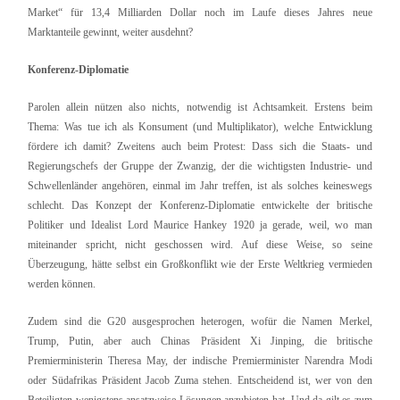
Market“ für 13,4 Milliarden Dollar noch im Laufe dieses Jahres neue
Marktanteile gewinnt, weiter ausdehnt?
Konferenz-Diplomatie
Parolen allein nützen also nichts, notwendig ist Achtsamkeit. Erstens beim
Thema: Was tue ich als Konsument (und Multiplikator), welche Entwicklung
fördere ich damit? Zweitens auch beim Protest: Dass sich die Staats- und
Regierungschefs der Gruppe der Zwanzig, der die wichtigsten Industrie- und
Schwellenländer angehören, einmal im Jahr treffen, ist als solches keineswegs
schlecht. Das Konzept der Konferenz-Diplomatie entwickelte der britische
Politiker und Idealist Lord Maurice Hankey 1920 ja gerade, weil, wo man
miteinander spricht, nicht geschossen wird. Auf diese Weise, so seine
Überzeugung, hätte selbst ein Großkonflikt wie der Erste Weltkrieg vermieden
werden können.
Zudem sind die G20 ausgesprochen heterogen, wofür die Namen Merkel,
Trump, Putin, aber auch Chinas Präsident Xi Jinping, die britische
Premierministerin Theresa May, der indische Premierminister Narendra Modi
oder Südafrikas Präsident Jacob Zuma stehen. Entscheidend ist, wer von den
Beteiligten wenigstens ansatzweise Lösungen anzubieten hat. Und da gilt es zum