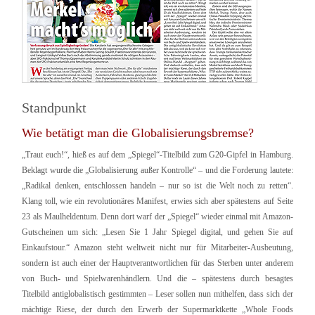
Standpunkt
Wie betätigt man die Globalisierungsbremse?
„Traut euch!“, hieß es auf dem „Spiegel“-Titelbild zum G20-Gipfel in Hamburg.
Beklagt wurde die „Globalisierung außer Kontrolle“ – und die Forderung lautete:
„Radikal denken, entschlossen handeln – nur so ist die Welt noch zu retten“.
Klang toll, wie ein revolutionäres Manifest, erwies sich aber spätestens auf Seite
23 als Maulheldentum. Denn dort warf der „Spiegel“ wieder einmal mit Amazon-
Gutscheinen um sich: „Lesen Sie 1 Jahr Spiegel digital, und gehen Sie auf
Einkaufstour.“ Amazon steht weltweit nicht nur für Mitarbeiter-Ausbeutung,
sondern ist auch einer der Hauptverantwortlichen für das Sterben unter anderem
von Buch- und Spielwarenhändlern. Und die – spätestens durch besagtes
Titelbild antiglobalistisch gestimmten – Leser sollen nun mithelfen, dass sich der
mächtige Riese, der durch den Erwerb der Supermarktkette „Whole Foods