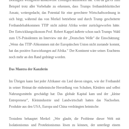
Beispiel trotz aller Vorbehalte zu erkennen, dass Trumps freihandelskritischer
Ansatz, weitergedacht, das Potential für eine gerechtere Wirtschaftsordnung in
sich birgt, während das von Merkel betriebene und durch Trump gescheiterte
Freihandelsabkommen TTIP nicht zuletzt Afrika weiter zurückgeworfen hätte.
Der Entwicklungsökonom Prof. Robert Kappel äußerte schon nach Trumps Wahl
zum US-Präsidenten im Interview mit der „Deutschen Welle“ die Einschätzung:
„Wenn das TTIP-Abkommen mit der Europäischen Union nicht zustande kommt,
hat das positive Auswirkungen auf Afrika.“ Der Kontinent wäre seines Erachtens
noch mehr an den Rand gedrängt worden.
Das Mantra der Kanzlerin
Im Übrigen kann fast jeder Afrikaner ein Lied davon singen, wie der Freihandel
in seiner Heimat die einheimische Herstellung von Schuhen, Kleidern und selbst
Nahrungsmitteln geschädigt hat: Das globale Kapital kam und der „kleine
Entrepreneur“, Kleinindustrie und Landwirtschaft hatten das Nachsehen.
Produkte aus den USA, Europa und China verdrängten heimische.
Trotzdem behauptet Merkel: „Wer glaubt, die Probleme dieser Welt mit
Isolationismus und Protektionismus lösen zu können, der unterliegt einem