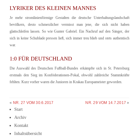
LYRIKER DES KLEINEN MANNES
Je mehr stromlinienförmige Gestalten die deutsche Unterhaltungslandschaft
bevölkern, desto schmerzlicher vermisst man jene, die sich nicht haben
glattschleifen lassen. So wie Gunter Gabriel. Ein Nachruf auf den Sänger, der
sich in keine Schublade pressen ließ, sich immer treu blieb und stets authentisch
war.
1:0 FÜR DEUTSCHLAND
Die Auswahl des Deutschen Fußball-Bundes erkämpfte sich in St. Petersburg
erstmals den Sieg im Konföderationen-Pokal, obwohl zahlreiche Stammkräfte
fehlten. Kurz vorher waren die Junioren in Krakau Europameister geworden.
«
NR. 27 VOM 30.6.2017
NR. 29 VOM 14.7.2017
»
Start
Archiv
Kontakt
Inhaltsübersicht